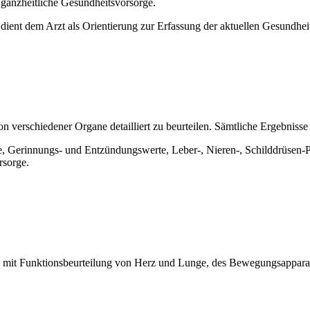
 ganzheitliche Gesundheitsvorsorge.
ient dem Arzt als Orientierung zur Erfassung der aktuellen Gesundheit
n verschiedener Organe detailliert zu beurteilen. Sämtliche Ergebniss
e, Gerinnungs- und Entzündungswerte, Leber-, Nieren-, Schilddrüsen-P
rsorge.
. mit Funktionsbeurteilung von Herz und Lunge, des Bewegungsapparat