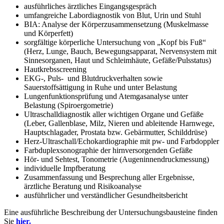
ausführliches ärztliches Eingangsgespräch
umfangreiche Labordiagnostik von Blut, Urin und Stuhl
BIA: Analyse der Körperzusammensetzung (Muskelmasse
und Körperfett)
sorgfältige körperliche Untersuchung von „Kopf bis Fuß“
(Herz, Lunge, Bauch, Bewegungsapparat, Nervensystem mit
Sinnesorganen, Haut und Schleimhäute, Gefäße/Pulsstatus)
Hautkrebsscreening
EKG-, Puls- und Blutdruckverhalten sowie
Sauerstoffsättigung in Ruhe und unter Belastung
Lungenfunktionsprüfung und Atemgasanalyse unter
Belastung (Spiroergometrie)
Ultraschalldiagnostik aller wichtigen Organe und Gefäße
(Leber, Gallenblase, Milz, Nieren und ableitende Harnwege,
Hauptschlagader, Prostata bzw. Gebärmutter, Schilddrüse)
Herz-Ultraschall/Echokardiographie mit pw- und Farbdoppler
Farbduplexsonographie der hirnversorgenden Gefäße
Hör- und Sehtest, Tonometrie (Augeninnendruckmessung)
individuelle Impfberatung
Zusammenfassung und Besprechung aller Ergebnisse,
ärztliche Beratung und Risikoanalyse
ausführlicher und verständlicher Gesundheitsbericht
Eine ausführliche Beschreibung der Untersuchungsbausteine finden
Sie
hier.